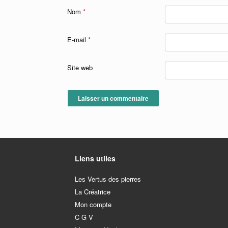
Nom
*
E-mail
*
Site web
Liens utiles
Les Vertus des pierres
La Créatrice
Mon compte
C G V