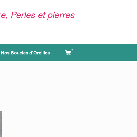
e, Perles et pierres
0
View
Nos Boucles d’Oreilles
shopping
cart