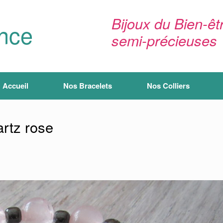
Bijoux du Bien-êtr
ance
semi-précieuses
Accueil
Nos Bracelets
Nos Colliers
artz rose