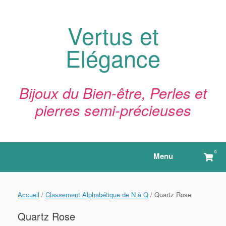
Skip
to
content
Vertus et
Elégance
Bijoux du Bien-être, Perles et
pierres semi-précieuses
0
View
Menu
shop
cart
Accueil
/
Classement Alphabétique de N à Q
/ Quartz Rose
Quartz Rose