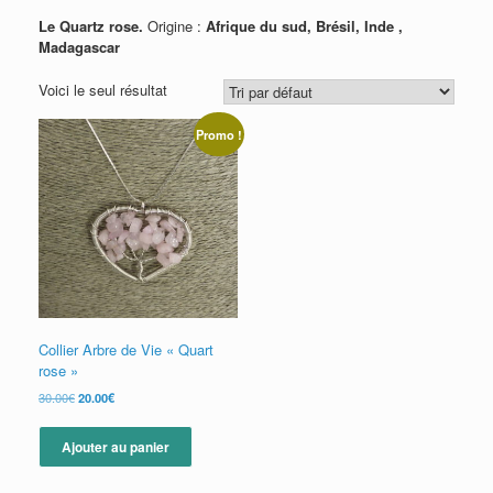
Le Quartz rose.
Origine :
Afrique du sud, Brésil, Inde ,
Madagascar
Voici le seul résultat
Promo !
Collier Arbre de Vie « Quart
rose »
Le
Le
30.00
€
20.00
€
prix
prix
initial
actuel
Ajouter au panier
était :
est :
30.00€.
20.00€.