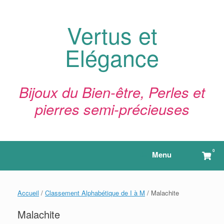
Skip
to
content
Vertus et
Elégance
Bijoux du Bien-être, Perles et
pierres semi-précieuses
0
View
Menu
shop
cart
Accueil
/
Classement Alphabétique de I à M
/ Malachite
Malachite