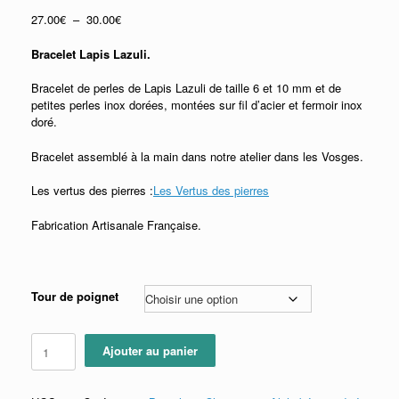
Plage
27.00
€
–
30.00
€
de
prix :
Bracelet Lapis Lazuli.
27.00€
à
Bracelet de perles de Lapis Lazuli de taille 6 et 10 mm et de
30.00€
petites perles inox dorées, montées sur fil d’acier et fermoir inox
doré.
Bracelet assemblé à la main dans notre atelier dans les Vosges.
Les vertus des pierres :
Les Vertus des pierres
Fabrication Artisanale Française.
Tour de poignet
quantité
Ajouter au panier
de
Bracelet
Lapis