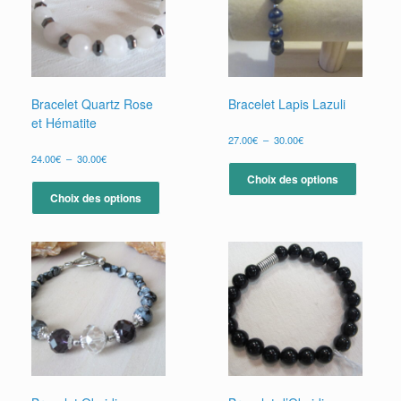
sur
la
page
du
produit
Bracelet Quartz Rose
Bracelet Lapis Lazuli
et Hématite
Plage
27.00
€
–
30.00
€
de
Plage
Ce
24.00
€
–
30.00
€
prix :
de
produit
Ce
Choix des options
27.00€
prix :
a
produit
à
Choix des options
24.00€
plusieur
30.00€
a
à
variation
plusieurs
30.00€
Les
variations.
options
Les
peuvent
options
être
peuvent
choisies
être
sur
choisies
la
sur
page
la
du
page
produit
du