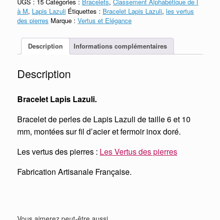
UGS :
15
Catégories :
Bracelets
,
Classement Alphabétique de I
Lazuli
à M
,
Lapis Lazuli
Étiquettes :
Bracelet Lapis Lazuli
,
les vertus
des pierres
Marque :
Vertus et Elégance
Description
Informations complémentaires
Description
Bracelet Lapis Lazuli.
Bracelet de perles de Lapis Lazuli de taille 6 et 10
mm, montées sur fil d’acier et fermoir inox doré.
Les vertus des pierres :
Les Vertus des pierres
Fabrication Artisanale Française.
Vous aimerez peut-être aussi…