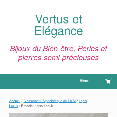
Skip
to
content
Vertus et
Elégance
Bijoux du Bien-être, Perles et
pierres semi-précieuses
0
View
Menu
shop
cart
Accueil
/
Classement Alphabétique de I à M
/
Lapis
Lazuli
/ Bracelet Lapis Lazuli