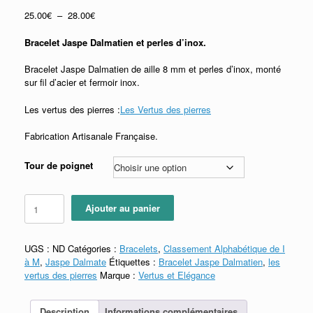
Plage
25.00
€
–
28.00
€
de
prix :
Bracelet Jaspe Dalmatien et perles d’inox.
25.00€
à
Bracelet Jaspe Dalmatien de aille 8 mm et perles d’inox, monté
28.00€
sur fil d’acier et fermoir inox.
Les vertus des pierres :
Les Vertus des pierres
Fabrication Artisanale Française.
Tour de poignet
quantité
Ajouter au panier
de
Bracelet
Jaspe
UGS :
ND
Catégories :
Bracelets
,
Classement Alphabétique de I
Dalmatien
à M
,
Jaspe Dalmate
Étiquettes :
Bracelet Jaspe Dalmatien
,
les
vertus des pierres
Marque :
Vertus et Elégance
Description
Informations complémentaires