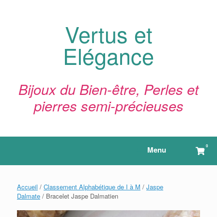
Skip
to
content
Vertus et
Elégance
Bijoux du Bien-être, Perles et
pierres semi-précieuses
0
View
Menu
shop
cart
Accueil
/
Classement Alphabétique de I à M
/
Jaspe
Dalmate
/ Bracelet Jaspe Dalmatien