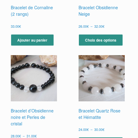
Bracelet de Cornaline
Bracelet Obsidienne
(2 rangs)
Neige
Plage
33.00
€
26.00
€
–
32.00
€
de
Ce
prix :
produit
Ajouter au panier
Choix des options
26.00€
a
à
plusieur
32.00€
variation
Les
options
peuvent
être
choisies
sur
la
page
du
Bracelet d’Obsidienne
Bracelet Quartz Rose
produit
noire et Perles de
et Hématite
cristal
Plage
24.00
€
–
30.00
€
de
Plage
Ce
28.00
€
–
31.00
€