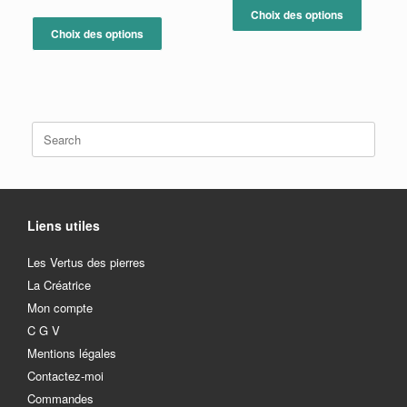
prix :
de
produit
Ce
Choix des options
24.00€
prix :
a
produit
à
Choix des options
28.00€
plusieur
30.00€
a
à
variation
plusieurs
31.00€
Les
variations.
options
Les
peuvent
options
Search
être
peuvent
for:
choisies
être
sur
choisies
la
sur
page
la
du
page
Liens utiles
produit
du
produit
Les Vertus des pierres
La Créatrice
Mon compte
C G V
Mentions légales
Contactez-moi
Commandes