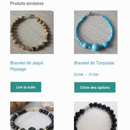
Produits similaires
Bracelet de Jaspe
Bracelet de Turquoise
Paysage
Plage
25.00
€
–
27.00
€
de
Ce
prix :
produit
Lire la suite
Choix des options
25.00€
a
à
plusieur
27.00€
variation
Les
options
peuvent
être