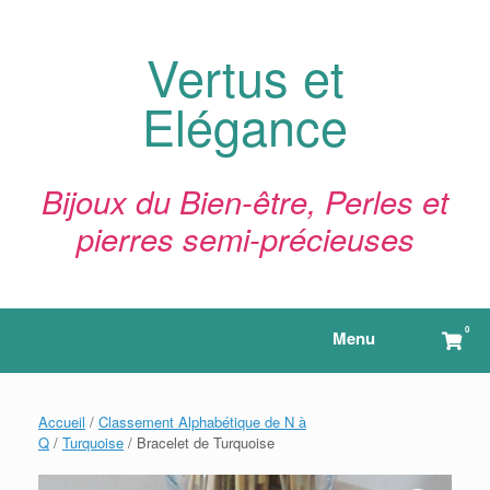
Skip
to
content
Vertus et
Elégance
Bijoux du Bien-être, Perles et
pierres semi-précieuses
0
View
Menu
shop
cart
Accueil
/
Classement Alphabétique de N à
Q
/
Turquoise
/ Bracelet de Turquoise