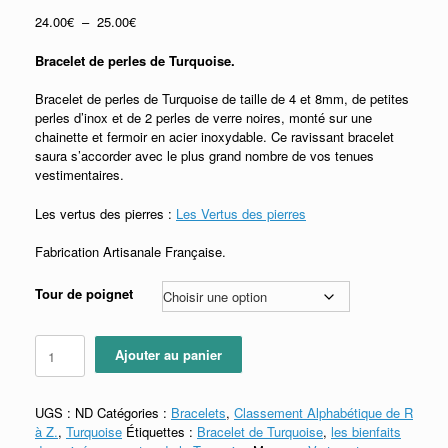
Plage
24.00
€
–
25.00
€
de
prix :
Bracelet de perles de Turquoise.
24.00€
à
Bracelet de perles de Turquoise de taille de 4 et 8mm, de petites
25.00€
perles d’inox et de 2 perles de verre noires, monté sur une
chainette et fermoir en acier inoxydable. Ce ravissant bracelet
saura s’accorder avec le plus grand nombre de vos tenues
vestimentaires.
Les vertus des pierres :
Les Vertus des pierres
Fabrication Artisanale Française.
Tour de poignet
quantité
Ajouter au panier
de
Bracelet
de
UGS :
ND
Catégories :
Bracelets
,
Classement Alphabétique de R
Turquoise
à Z.
,
Turquoise
Étiquettes :
Bracelet de Turquoise
,
les bienfaits