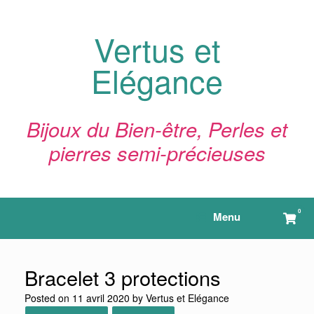
Skip
to
content
Vertus et
Elégance
Bijoux du Bien-être, Perles et
pierres semi-précieuses
0
View
Menu
shop
cart
Bracelet 3 protections
Posted on
11 avril 2020
by
Vertus et Elégance