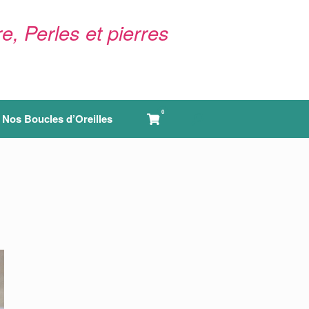
e, Perles et pierres
0
View
Nos Boucles d’Oreilles
shopping
cart