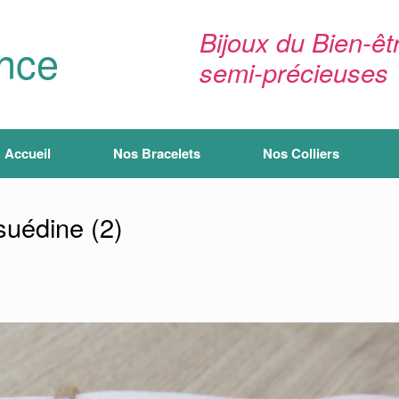
Bijoux du Bien-êtr
ance
semi-précieuses
Accueil
Nos Bracelets
Nos Colliers
suédine (2)