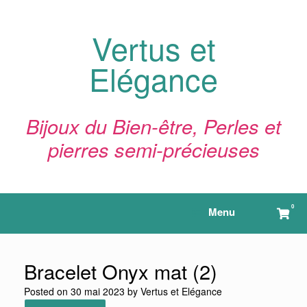
Skip
to
content
Vertus et
Elégance
Bijoux du Bien-être, Perles et
pierres semi-précieuses
0
View
Menu
shop
cart
Bracelet Onyx mat (2)
Posted on
30 mai 2023
by
Vertus et Elégance