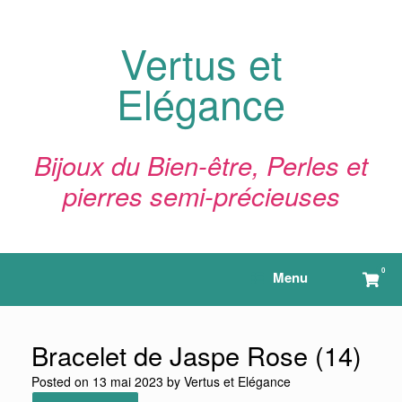
Skip
to
content
Vertus et
Elégance
Bijoux du Bien-être, Perles et
pierres semi-précieuses
0
View
Menu
shop
cart
Bracelet de Jaspe Rose (14)
Posted on
13 mai 2023
by
Vertus et Elégance