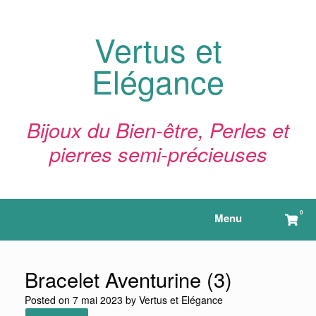
Skip
to
content
Vertus et
Elégance
Bijoux du Bien-être, Perles et
pierres semi-précieuses
0
View
Menu
shop
cart
Bracelet Aventurine (3)
Posted on
7 mai 2023
by
Vertus et Elégance