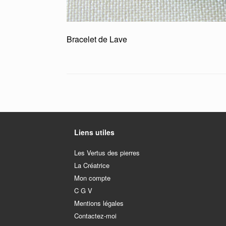
Bracelet de Lave
Liens utiles
Les Vertus des pierres
La Créatrice
Mon compte
C G V
Mentions légales
Contactez-moi