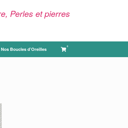
e, Perles et pierres
0
View
Nos Boucles d’Oreilles
shopping
cart