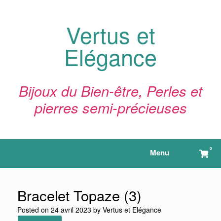
Skip
to
content
Vertus et
Elégance
Bijoux du Bien-être, Perles et
pierres semi-précieuses
0
View
Menu
shop
cart
Bracelet Topaze (3)
Posted on
24 avril 2023
by
Vertus et Elégance