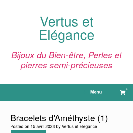
Skip
to
content
Vertus et
Elégance
Bijoux du Bien-être, Perles et
pierres semi-précieuses
0
View
Menu
shop
cart
Bracelets d’Améthyste (1)
Posted on
15 avril 2023
by
Vertus et Elégance