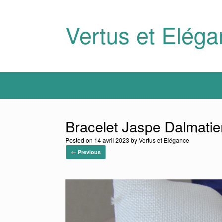
Skip
to
content
Vertus et Elég
Bracelet Jaspe Dalmatien
Posted on
14 avril 2023
by
Vertus et Elégance
← Previous