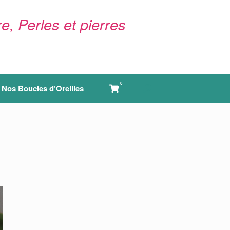
e, Perles et pierres
0
View
Nos Boucles d’Oreilles
shopping
cart