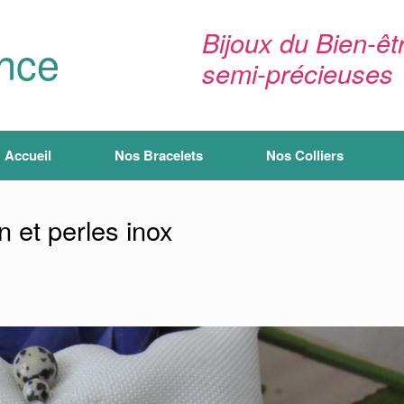
Bijoux du Bien-êtr
ance
semi-précieuses
Accueil
Nos Bracelets
Nos Colliers
 et perles inox