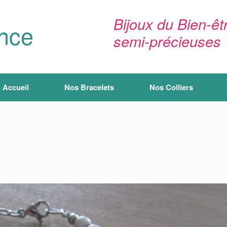
Bijoux du Bien-êtr
ance
semi-précieuses
Accueil
Nos Bracelets
Nos Colliers