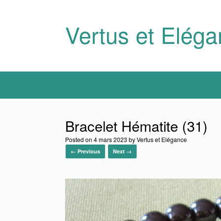
Skip
to
content
Vertus et Elég
Bracelet Hématite (31)
Posted on
4 mars 2023
by
Vertus et Elégance
← Previous
Next →