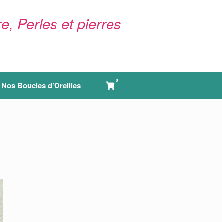
e, Perles et pierres
0
View
Nos Boucles d’Oreilles
shopping
cart