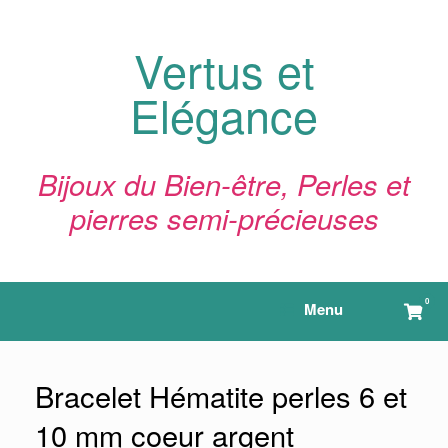
Skip
to
content
Vertus et
Elégance
Bijoux du Bien-être, Perles et
pierres semi-précieuses
0
View
Menu
shop
cart
Bracelet Hématite perles 6 et
10 mm coeur argent