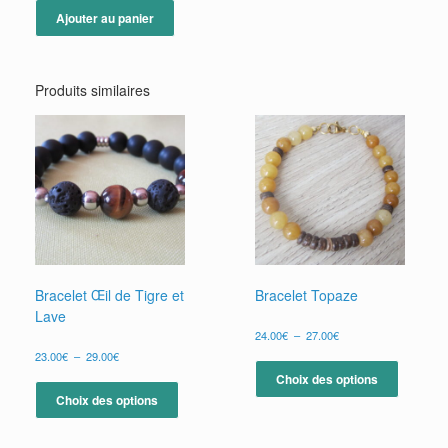
Ajouter au panier
Produits similaires
Bracelet Œil de Tigre et
Bracelet Topaze
Lave
Plage
24.00
€
–
27.00
€
de
Plage
Ce
23.00
€
–
29.00
€
prix :
de
produit
Ce
Choix des options
24.00€
prix :
a
produit
à
Choix des options
23.00€
plusieur
27.00€
a
à
variation
plusieurs
29.00€