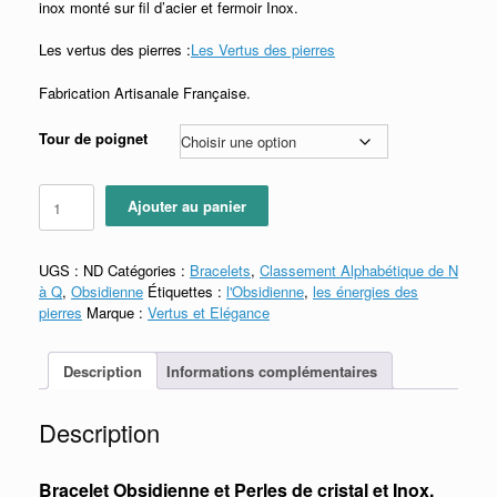
33.00€
inox monté sur fil d’acier et fermoir Inox.
Les vertus des pierres :
Les Vertus des pierres
Fabrication Artisanale Française.
Tour de poignet
quantité
Ajouter au panier
de
Bracelet
d'Obsidienne
UGS :
ND
Catégories :
Bracelets
,
Classement Alphabétique de N
à Q
,
Obsidienne
Étiquettes :
l'Obsidienne
,
les énergies des
pierres
Marque :
Vertus et Elégance
Description
Informations complémentaires
Description
Bracelet Obsidienne et Perles de cristal et Inox.