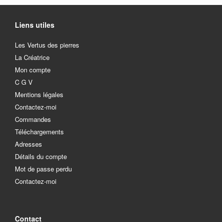
la
sur
page
la
du
page
Liens utiles
produit
du
produit
Les Vertus des pierres
La Créatrice
Mon compte
C G V
Mentions légales
Contactez-moi
Commandes
Téléchargements
Adresses
Détails du compte
Mot de passe perdu
Contactez-moi
Contact