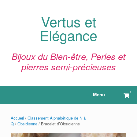
Skip
to
content
Vertus et
Elégance
Bijoux du Bien-être, Perles et
pierres semi-précieuses
0
View
Menu
shop
cart
Accueil
/
Classement Alphabétique de N à
Q
/
Obsidienne
/ Bracelet d’Obsidienne