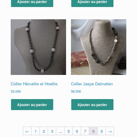
Ajouter au panier
Ajouter au panier
Collier Hématite et Howlite
Collier Jaspe Dalmatien
33.00
€
58.00
€
Ajouter au panier
Ajouter au panier
←
1
2
3
…
5
6
7
8
9
→