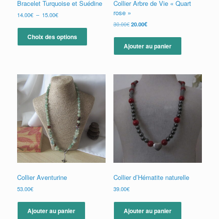
Bracelet Turquoise et Suédine
Collier Arbre de Vie « Quart
rose »
Plage
14.00
€
–
15.00
€
de
Le
Le
30.00
€
20.00
€
Ce
prix :
prix
prix
produit
Choix des options
14.00€
initial
actuel
a
Ajouter au panier
à
était :
est :
plusieurs
15.00€
30.00€.
20.00€.
variations.
Les
options
peuvent
être
choisies
sur
la
page
du
produit
Collier Aventurine
Collier d’Hématite naturelle
53.00
€
39.00
€
Ajouter au panier
Ajouter au panier