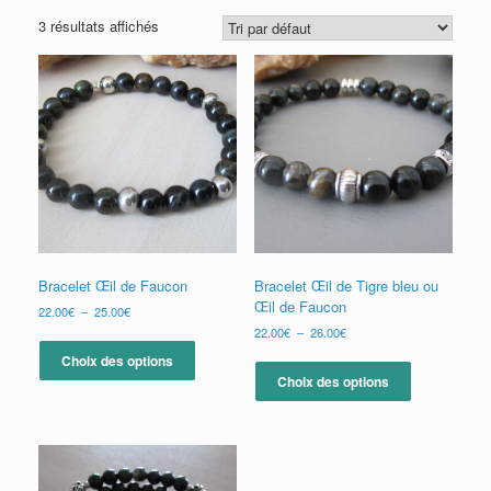
3 résultats affichés
Bracelet Œil de Faucon
Bracelet Œil de Tigre bleu ou
Œil de Faucon
Plage
22.00
€
–
25.00
€
de
Plage
22.00
€
–
26.00
€
Ce
prix :
de
produit
Ce
Choix des options
22.00€
prix :
a
produit
Choix des options
à
22.00€
plusieurs
a
25.00€
à
variations.
plusieurs
26.00€
Les
variations.
options
Les
peuvent
options