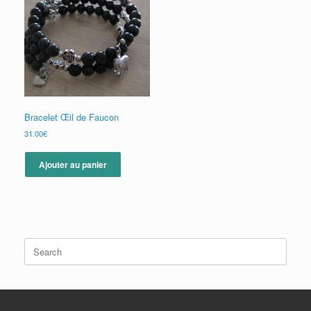
être
peuvent
choisies
être
sur
choisies
la
sur
page
la
du
page
produit
du
produit
Bracelet Œil de Faucon
31.00
€
Ajouter au panier
Search
for: