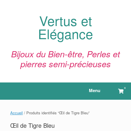
Skip
to
content
Vertus et
Elégance
Bijoux du Bien-être, Perles et
pierres semi-précieuses
0
View
Menu
shop
cart
Accueil
/ Produits identifiés “Œil de Tigre Bleu”
Œil de Tigre Bleu