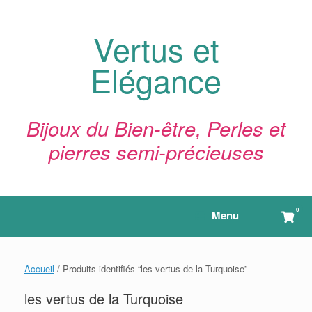
Skip
to
content
Vertus et
Elégance
Bijoux du Bien-être, Perles et
pierres semi-précieuses
0
View
Menu
shop
cart
Accueil
/ Produits identifiés “les vertus de la Turquoise”
les vertus de la Turquoise