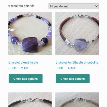
6 résultats affichés
Bracelet d’Améthyste
Bracelet Améthyste et suédine
Plage
Plage
18.00
€
–
21.00
€
16.00
€
–
17.00
€
de
de
Ce
Ce
prix :
prix :
produit
produit
Choix des options
Choix des options
18.00€
16.00€
a
a
à
à
plusieurs
plusieurs
21.00€
17.00€
variations.
variations.
Les
Les
options
options
peuvent
peuvent