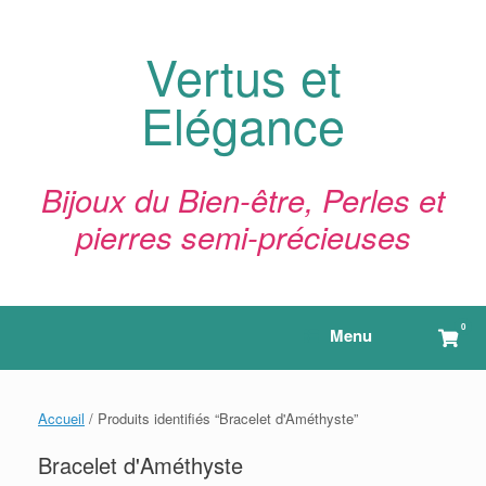
Skip
to
content
Vertus et
Elégance
Bijoux du Bien-être, Perles et
pierres semi-précieuses
0
View
Menu
shop
cart
Accueil
/ Produits identifiés “Bracelet d'Améthyste”
Bracelet d'Améthyste